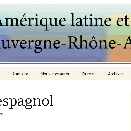
Annuaire
Nous contacter
Bureau
Archives
Latino-
Actualités en Am. Latine
MALRA
ines
’espagnol
Agences de voyage
PARTENAIR
 Francais et
ol
Ass. latino-américaines
ES.
Partenaires