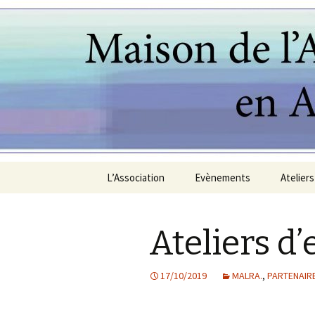
Aller
L’Association
Evènements
Ateliers
au
contenu
MALRA
Danses 
américa
principal
Ateliers d
PARTENAIRES
Langues
Espagn
17/10/2019
MALRA.
,
PARTENAIR