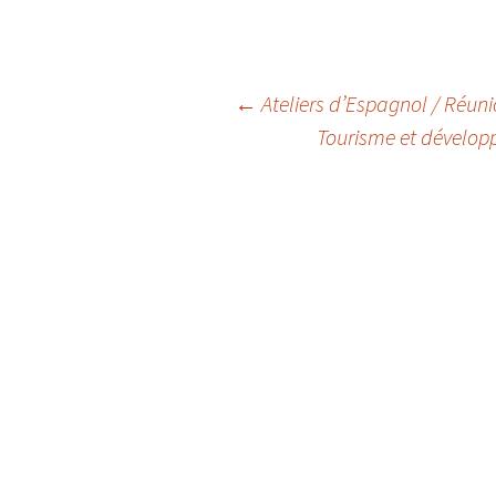
←
Ateliers d’Espagnol / Réuni
Tourisme et dévelo
Navigation
des
articles