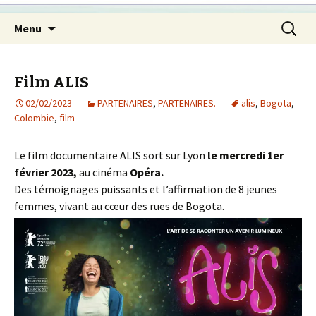
Aller
Recherc
Menu
au
contenu
principal
Film ALIS
02/02/2023
PARTENAIRES
,
PARTENAIRES.
alis
,
Bogota
,
Colombie
,
film
Le film documentaire ALIS sort sur Lyon
le mercredi 1er
février 2023,
au cinéma
Opéra.
Des témoignages puissants et l’affirmation de 8 jeunes
femmes, vivant au cœur des rues de Bogota.