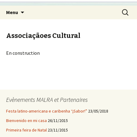
Pular
Pesquis
Menu
para
por:
o
conteúdo
Associaçãoes Cultural
En construction
Evènements MALRA et Partenaires
Festa latino-americana e caribenha “¡Sabor!”
23/05/2018
Bienvenido en mi casa
26/11/2015
Primeira feira de Natal
23/11/2015