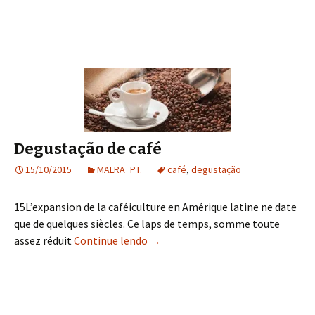
Degustação de café
15/10/2015
MALRA_PT.
café
,
degustação
15L’expansion de la caféiculture en Amérique latine ne date
que de quelques siècles. Ce laps de temps, somme toute
assez réduit
Continue lendo
Degustação de café
→