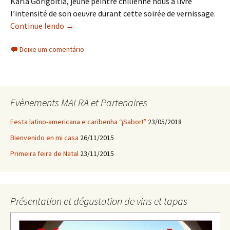
Karla Gorigoitia, jeune peintre chilienne nous a livré
l’intensité de son oeuvre durant cette soirée de vernissage.
Continue lendo
Exposicao omeletta
→
Deixe um comentário
Evènements MALRA et Partenaires
Festa latino-americana e caribenha “¡Sabor!”
23/05/2018
Bienvenido en mi casa
26/11/2015
Primeira feira de Natal
23/11/2015
Présentation et dégustation de vins et tapas