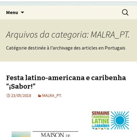
Pular
Pesquis
Menu
para
por:
o
conteúdo
Arquivos da categoria: MALRA_PT.
Catégorie destinée à l’archivage des articles en Portugais
Festa latino-americana e caribenha
“¡Sabor!”
23/05/2018
MALRA_PT.