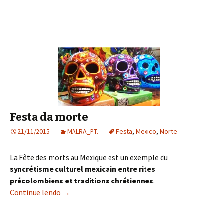
Festa da morte
21/11/2015
MALRA_PT.
Festa
,
Mexico
,
Morte
La Fête des morts au Mexique est un exemple du
syncrétisme culturel mexicain entre rites
précolombiens et traditions chrétiennes
.
Continue lendo
Festa da morte
→