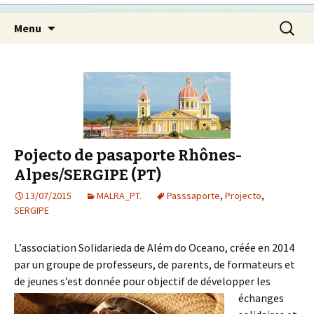
Pular
Pesquis
Menu
para
por:
o
conteúdo
Pojecto de pasaporte Rhônes-
Alpes/SERGIPE (PT)
13/07/2015
MALRA_PT.
Passsaporte
,
Projecto
,
SERGIPE
L’association Solidarieda de Além do Oceano, créée en 2014
par un groupe de professeurs, de parents, de formateurs et
de jeunes s’est donnée pour objectif de
développer les
échanges